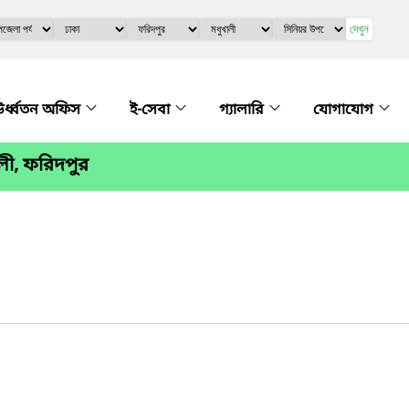
দেখুন
র্ধ্বতন অফিস
ই-সেবা
গ্যালারি
যোগাযোগ
ালী, ফরিদপুর