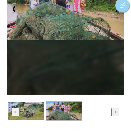
❮
❯
🡸
🡺