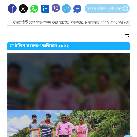
আপনার মতামত প্রদান করুন
কনটেন্টটি শেষ হাল-নাগাদ করা হয়েছে: মঙ্গলবার, ৮ নভেম্বর, ২০২২ এ ০৫:৩৫ PM
মা ইলিশ সংরক্ষণ অভিযান ২০২২