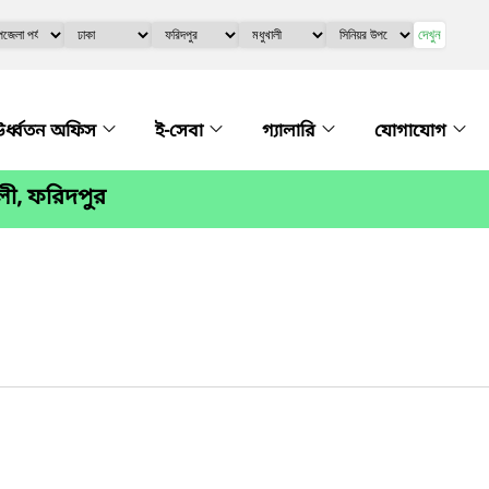
দেখুন
র্ধ্বতন অফিস
ই-সেবা
গ্যালারি
যোগাযোগ
ালী, ফরিদপুর