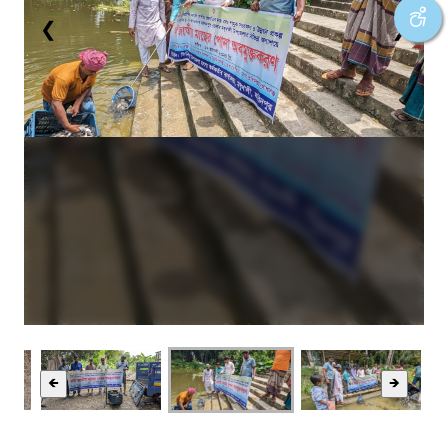
❮
❯
🡸
🡺