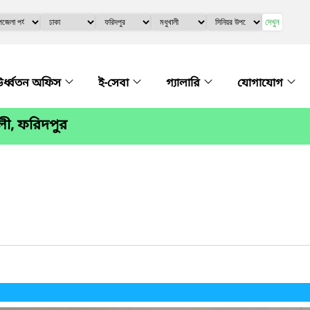
দেখুন
র্ধ্বতন অফিস
ই-সেবা
গ্যালারি
যোগাযোগ
ালী, ফরিদপুর