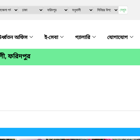
দেখুন
র্ধ্বতন অফিস
ই-সেবা
গ্যালারি
যোগাযোগ
ালী, ফরিদপুর